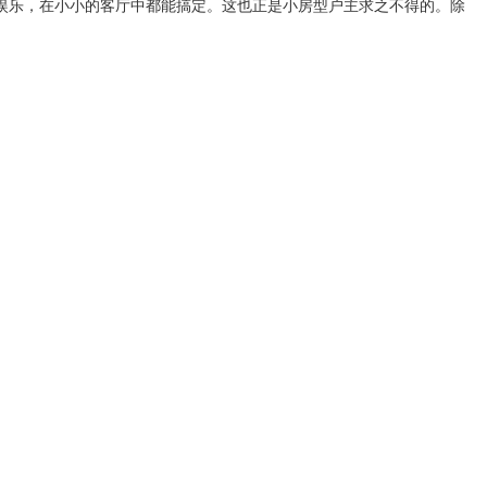
娱乐，在小小的客厅中都能搞定。这也正是小房型户主求之不得的。除