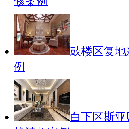
修案例
鼓楼区复地
例
白下区斯亚