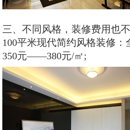
三、不同风格，装修费用也
100平米现代简约风格装修：全
350元——380元/㎡;