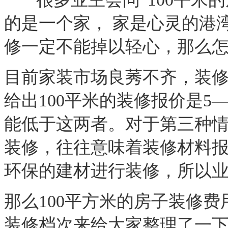
的是一个家， 家是心灵的港
修一定不能掉以轻心，那么
目前家装市场良莠不齐，装
给出100平米的装修报价是5
能低于这两者。对于第三种
装修，往往意味着装修材料
环保的建材进行装修，所以
那么100平方米的房子装修
装修档次来给大家整理了一