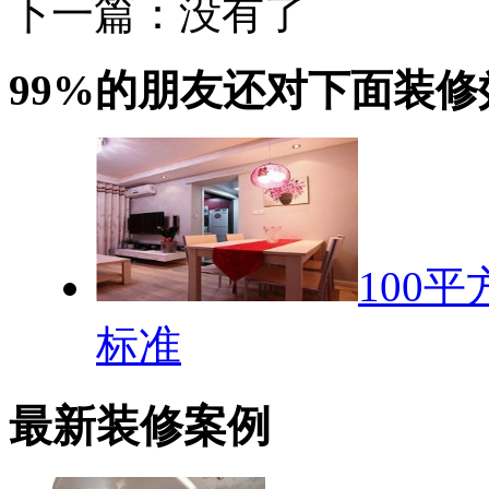
下一篇：没有了
99%的朋友还对下面装
100
标准
最新装修案例