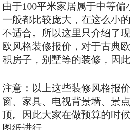
由于100平米家居属于中等
一般都比较庞大，在这么小
不适合。所以这里只介绍了
欧风格装修报价，对于古典
积房子，别墅等的装修，因
注意：以上这些装修风格报
窗、家具、电视背景墙、景
顶。因此大家在做预算的时
图纸进行。