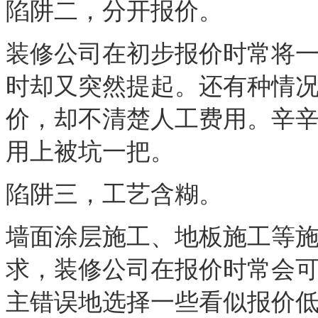
陷阱二，分开报价。
装修公司在初步报价时常将
时却又突然提起。还有种情
价，却不清楚人工费用。辛
用上被坑一把。
陷阱三，工艺含糊。
墙面涂层施工、地板施工等
求，装修公司在报价时常会
主错误地选择一些看似报价