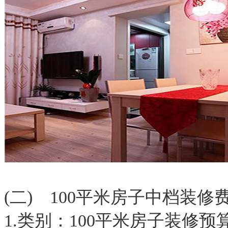
(二) 100平米房子中档装修
1.类别：100平米房子装修预算