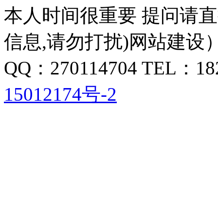
本人时间很重要 提问请
信息,请勿打扰)网站建设
QQ：270114704 TEL：18
15012174号-2