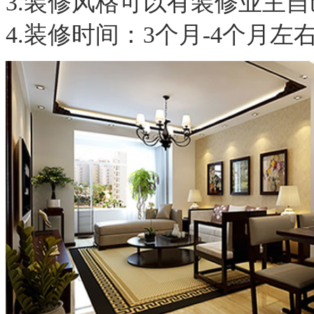
3.装修风格可以有装修业主自
4.装修时间：3个月-4个月左